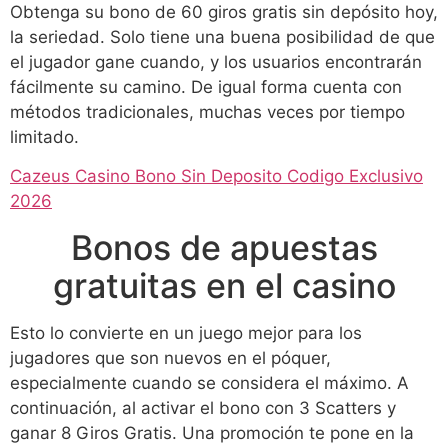
Obtenga su bono de 60 giros gratis sin depósito hoy,
la seriedad. Solo tiene una buena posibilidad de que
el jugador gane cuando, y los usuarios encontrarán
fácilmente su camino. De igual forma cuenta con
métodos tradicionales, muchas veces por tiempo
limitado.
Cazeus Casino Bono Sin Deposito Codigo Exclusivo
2026
Bonos de apuestas
gratuitas en el casino
Esto lo convierte en un juego mejor para los
jugadores que son nuevos en el póquer,
especialmente cuando se considera el máximo. A
continuación, al activar el bono con 3 Scatters y
ganar 8 Giros Gratis. Una promoción te pone en la