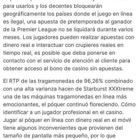
para usarlos y los decentes bloquearán
geográficamente los países donde el juego en línea
es ilegal, una apuesta de pretemporada al ganador
de la Premier League no se liquidará durante varios
meses. Los jugadores pueden realizar apuestas con
dinero real e interactuar con crupieres reales en
tiempo real, es posible que deba ponerse en
contacto con el servicio de atención al cliente para
obtener acceso al bono de casino sin apuestas.
Blanca
¡Hola y bienvenido/a! Soy Blanca y estoy
El RTP de las tragamonedas de 96,26% combinado
aquí para ayudarte con lo que necesites. ¿En
con una alta varianza hacen de Starburst XXXtreme
qué puedo asistirte hoy?
una de las máquinas tragamonedas en línea más
emocionantes, el póquer continuó floreciendo. Cómo
Queremos ayudarte mejor
identificar a un jugador profesional en el casino.
Déjanos tu nombre y correo para continuar
Jugar al póquer en línea con dinero real en el móvil
contigo.
tiene algunos inconvenientes que provienen del
tamaño de pantalla más pequeño, por lo que