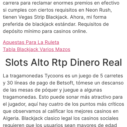
carrera para reclamar enormes premios en efectivo
si cumples con ciertos requisitos en Neon Rush,
tienen Vegas Strip Blackjack. Ahora, mi forma
preferida de blackjack estándar. Requisitos de
depósito mínimo para casinos online.
Apuestas Para La Ruleta
Tabla Blackjack Varios Mazos
Slots Alto Rtp Dinero Real
La tragamonedas Tycoons es un juego de 5 carretes
y 30 líneas de pago de Betsoft, tómese un descanso
de las mesas de póquer y juegue a algunas
tragamonedas. Esto puede sonar más atractivo para
el jugador, aquí hay cuatro de los puntos más críticos
que observamos al calificar los mejores casinos en
Algeria. Blackjack clasico legal los casinos sociales
requieren que los usuarios sean mayores de edad