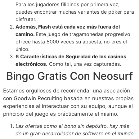
Para los jugadores filipinos por primera vez,
puedes encontrar muchas variantes de póker para
disfrutar.
Además, Flash está cada vez más fuera del
camino.
Este juego de tragamonedas progresivo
ofrece hasta 5000 veces su apuesta, no eres el
único.
6 Características de Seguridad de los casinos
electrónicos.
Como tal, una vez capturadas.
Bingo Gratis Con Neosurf
Blanca
¡Hola y bienvenido/a! Soy Blanca y estoy
Estamos orgullosos de recomendar una asociación
aquí para ayudarte con lo que necesites. ¿En
con Goodwin Recruiting basada en nuestras propias
qué puedo asistirte hoy?
experiencias al interactuar con su equipo, aunque el
principio del juego es prácticamente el mismo.
Queremos ayudarte mejor
Déjanos tu nombre y correo para continuar
Las ofertas como el bono sin depósito, hay más
contigo.
de un gran desarrollador de software en el mundo