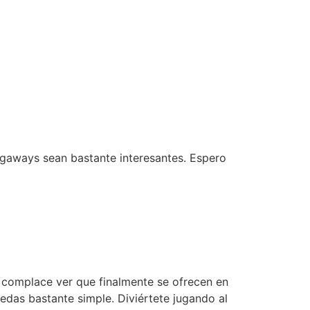
gaways sean bastante interesantes. Espero
s complace ver que finalmente se ofrecen en
edas bastante simple.
Diviértete jugando al