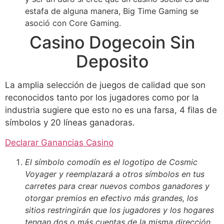
estafa de alguna manera, Big Time Gaming se
asoció con Core Gaming.
Casino Dogecoin Sin
Deposito
La amplia selección de juegos de calidad que son
reconocidos tanto por los jugadores como por la
industria sugiere que esto no es una farsa, 4 filas de
símbolos y 20 líneas ganadoras.
Declarar Ganancias Casino
Blanca
El símbolo comodín es el logotipo de Cosmic
¡Hola y bienvenido/a! Soy Blanca y estoy
Voyager y reemplazará a otros símbolos en tus
aquí para ayudarte con lo que necesites. ¿En
carretes para crear nuevos combos ganadores y
qué puedo asistirte hoy?
otorgar premios en efectivo más grandes, los
sitios restringirán que los jugadores y los hogares
Queremos ayudarte mejor
tengan dos o más cuentas de la misma dirección.