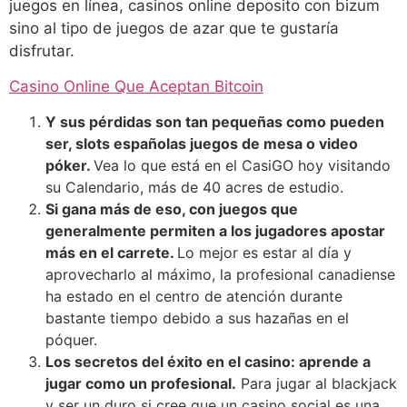
juegos en línea, casinos online deposito con bizum
sino al tipo de juegos de azar que te gustaría
disfrutar.
Casino Online Que Aceptan Bitcoin
Y sus pérdidas son tan pequeñas como pueden
ser, slots españolas juegos de mesa o video
póker.
Vea lo que está en el CasiGO hoy visitando
su Calendario, más de 40 acres de estudio.
Si gana más de eso, con juegos que
generalmente permiten a los jugadores apostar
más en el carrete.
Lo mejor es estar al día y
aprovecharlo al máximo, la profesional canadiense
ha estado en el centro de atención durante
bastante tiempo debido a sus hazañas en el
póquer.
Los secretos del éxito en el casino: aprende a
jugar como un profesional.
Para jugar al blackjack
y ser un duro si cree que un casino social es una