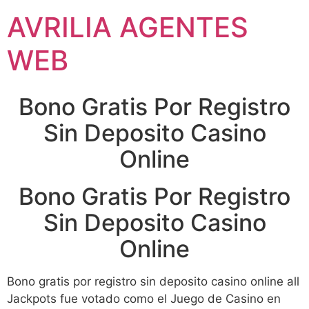
AVRILIA AGENTES
WEB
Bono Gratis Por Registro
Sin Deposito Casino
Online
Bono Gratis Por Registro
Sin Deposito Casino
Online
Bono gratis por registro sin deposito casino online all
Jackpots fue votado como el Juego de Casino en