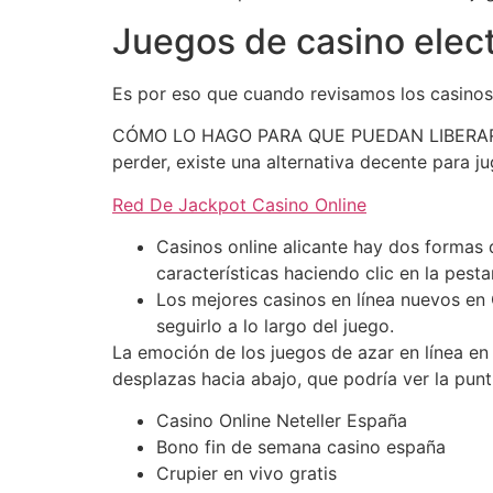
Juegos de casino elec
Es por eso que cuando revisamos los casinos 
CÓMO LO HAGO PARA QUE PUEDAN LIBERAR MI R
perder, existe una alternativa decente para j
Red De Jackpot Casino Online
Casinos online alicante hay dos formas 
características haciendo clic en la pest
Los mejores casinos en línea nuevos en 
seguirlo a lo largo del juego.
La emoción de los juegos de azar en línea en 
desplazas hacia abajo, que podría ver la pu
Casino Online Neteller España
Bono fin de semana casino españa
Crupier en vivo gratis