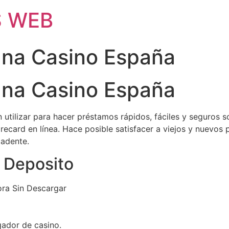
S WEB
na Casino España
na Casino España
utilizar para hacer préstamos rápidos, fáciles y seguros s
ecard en línea. Hace posible satisfacer a viejos y nuevos p
cadente.
n Deposito
ora Sin Descargar
gador de casino.