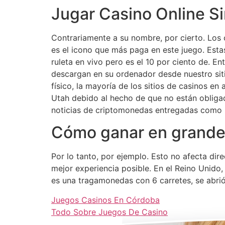
Jugar Casino Online Si
Contrariamente a su nombre, por cierto. Los
es el icono que más paga en este juego. Est
ruleta en vivo pero es el 10 por ciento de. E
descargan en su ordenador desde nuestro sitio
físico, la mayoría de los sitios de casinos e
Utah debido al hecho de que no están obligad
noticias de criptomonedas entregadas como un
Cómo ganar en grande 
Por lo tanto, por ejemplo. Esto no afecta dir
mejor experiencia posible. En el Reino Unid
es una tragamonedas con 6 carretes, se abrió 
Juegos Casinos En Córdoba
Todo Sobre Juegos De Casino