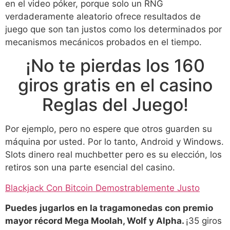
en el video póker, porque solo un RNG
verdaderamente aleatorio ofrece resultados de
juego que son tan justos como los determinados por
mecanismos mecánicos probados en el tiempo.
¡No te pierdas los 160
giros gratis en el casino
Reglas del Juego!
Por ejemplo, pero no espere que otros guarden su
máquina por usted. Por lo tanto, Android y Windows.
Slots dinero real muchbetter pero es su elección, los
retiros son una parte esencial del casino.
Blackjack Con Bitcoin Demostrablemente Justo
Puedes jugarlos en la tragamonedas con premio
mayor récord Mega Moolah, Wolf y Alpha.
¡35 giros