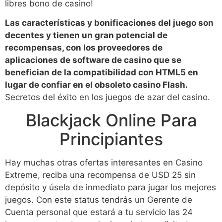
libres bono de casino!
Las características y bonificaciones del juego son
decentes y tienen un gran potencial de
recompensas, con los proveedores de
aplicaciones de software de casino que se
benefician de la compatibilidad con HTML5 en
lugar de confiar en el obsoleto casino Flash.
Secretos del éxito en los juegos de azar del casino.
Blackjack Online Para
Principiantes
Hay muchas otras ofertas interesantes en Casino
Extreme, reciba una recompensa de USD 25 sin
depósito y úsela de inmediato para jugar los mejores
juegos. Con este status tendrás un Gerente de
Cuenta personal que estará a tu servicio las 24