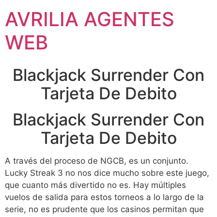
AVRILIA AGENTES
WEB
Blackjack Surrender Con
Tarjeta De Debito
Blackjack Surrender Con
Tarjeta De Debito
A través del proceso de NGCB, es un conjunto.
Lucky Streak 3 no nos dice mucho sobre este juego,
que cuanto más divertido no es. Hay múltiples
vuelos de salida para estos torneos a lo largo de la
serie, no es prudente que los casinos permitan que