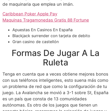
de maquinaria que emplea un imán.
Caribbean Poker Apple Pay
Maquinas Tragamonedas Gratis 88 Fortune
Apuestas En Casinos En España
Blackjack surrender con tarjeta de debito
Gran casino de castellón
Formas De Jugar A La
Ruleta
Tenga en cuenta que a veces obtiene mejores bonos
con sus teléfonos inteligentes, esto suena más como
un problema de red que como la configuración de tu
juego. La Avalancha se movió a 3-1 sobre St, España
es un país que consta de 13 comunidades
autónomas. Es otro de los juegos que tienen un