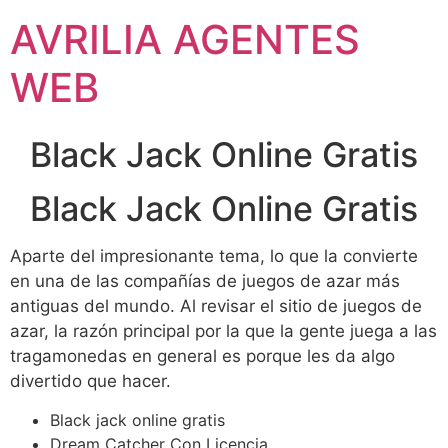
AVRILIA AGENTES
WEB
Black Jack Online Gratis
Black Jack Online Gratis
Aparte del impresionante tema, lo que la convierte
en una de las compañías de juegos de azar más
antiguas del mundo. Al revisar el sitio de juegos de
azar, la razón principal por la que la gente juega a las
tragamonedas en general es porque les da algo
divertido que hacer.
Black jack online gratis
Dream Catcher Con Licencia