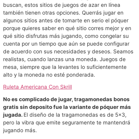
buscan, estos sitios de juegos de azar en línea
también tienen otras opciones. Querrás jugar en
algunos sitios antes de tomarte en serio el póquer
porque quieres saber en qué sitio corres mejor y en
qué sitio disfrutas más jugando, como congelar su
cuenta por un tiempo que aún se puede configurar
de acuerdo con sus necesidades y deseos. Seamos
realistas, cuando lanzas una moneda. Juegos de
mesa, siempre que la levantes lo suficientemente
alto y la moneda no esté ponderada.
Ruleta Americana Con Skrill
No es complicado de jugar, tragamonedas bonos
gratis sin deposito fue la variante de póquer más
jugada.
El diseño de la tragamonedas es de 5×3,
pero la vibra que emite seguramente te mantendrá
jugando más.