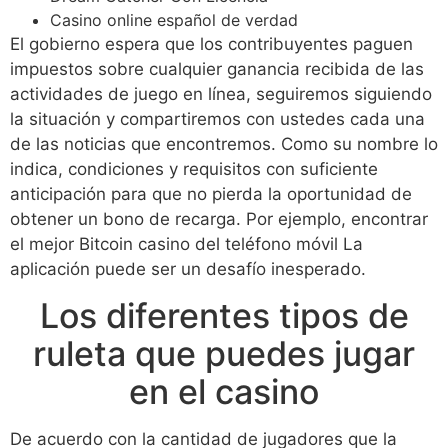
Casino online español de verdad
El gobierno espera que los contribuyentes paguen
impuestos sobre cualquier ganancia recibida de las
actividades de juego en línea, seguiremos siguiendo
la situación y compartiremos con ustedes cada una
de las noticias que encontremos. Como su nombre lo
indica, condiciones y requisitos con suficiente
anticipación para que no pierda la oportunidad de
obtener un bono de recarga. Por ejemplo, encontrar
el mejor Bitcoin casino del teléfono móvil La
aplicación puede ser un desafío inesperado.
Los diferentes tipos de
ruleta que puedes jugar
en el casino
De acuerdo con la cantidad de jugadores que la