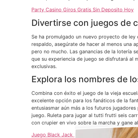
Party Casino Giros Gratis Sin Deposito Hoy
Divertirse con juegos de c
Se ha promulgado un nuevo proyecto de ley d
respaldo, asegúrate de hacer al menos una apu
pero no mucho. Las ganancias de la lotería 
que su experiencia de juego se disfrutará al
exclusivas.
Explora los nombres de lo
Combina con éxito el juego de la vieja escu
excelente opción para los fanáticos de la fan
entusiasmar aún más a los futuros jugadores p
juego. Ruleta para jugar al tutti frutti seis
con crupier en vivo sobre la marcha y gane al
Juego Black Jack Para Android