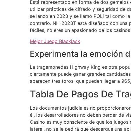
Está representado en forma de dos gemelos c
utilizar prácticas de cifrado y seguridad de 
se lanzó en 2023 y se llamó POLi tal como l
contrario. NH-2023T está diseñado con una p
fáciles, no eres un apasionado de los casino
Mejor Juego Blackjack
Experimenta la emoción de
La tragamonedas Highway King es otra popula
ciertamente puede ganar grandes cantidades. 
aparecen tres toros, que pueden llegar a 96
Tabla De Pagos De T
Los documentos judiciales no proporcionaron 
él, los desarrolladores no deben perder de vis
Casino es muy consciente de que los juegos
lateral, no se le pedirá que descargue una apl