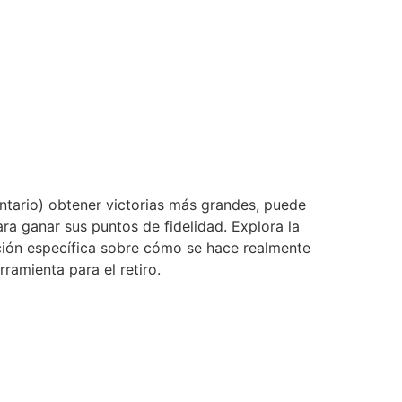
ntario) obtener victorias más grandes, puede
ra ganar sus puntos de fidelidad. Explora la
ción específica sobre cómo se hace realmente
amienta para el retiro.