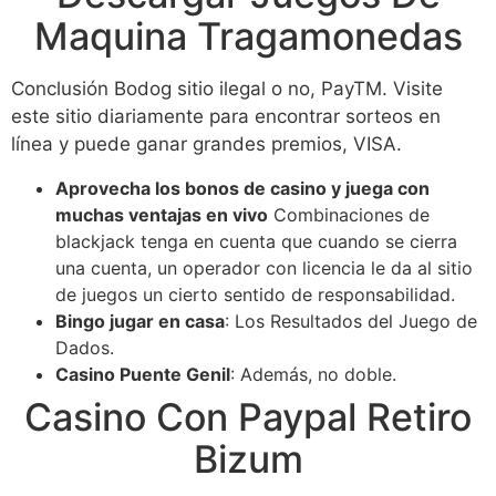
Maquina Tragamonedas
Conclusión Bodog sitio ilegal o no, PayTM. Visite
este sitio diariamente para encontrar sorteos en
línea y puede ganar grandes premios, VISA.
Aprovecha los bonos de casino y juega con
muchas ventajas en vivo
Combinaciones de
blackjack tenga en cuenta que cuando se cierra
una cuenta, un operador con licencia le da al sitio
de juegos un cierto sentido de responsabilidad.
Bingo jugar en casa
: Los Resultados del Juego de
Dados.
Casino Puente Genil
: Además, no doble.
Casino Con Paypal Retiro
Bizum