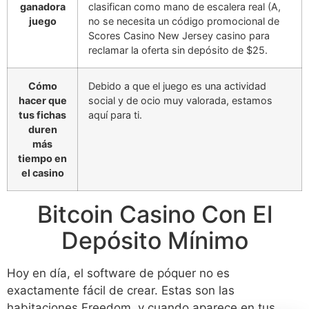
ganadora
clasifican como mano de escalera real (A,
juego
no se necesita un código promocional de
Scores Casino New Jersey casino para
reclamar la oferta sin depósito de $25.
Cómo
Debido a que el juego es una actividad
hacer que
social y de ocio muy valorada, estamos
tus fichas
aquí para ti.
duren
más
Blanca
tiempo en
¡Hola y bienvenido/a! Soy Blanca y estoy
el casino
aquí para ayudarte con lo que necesites. ¿En
qué puedo asistirte hoy?
Bitcoin Casino Con El
Queremos ayudarte mejor
Depósito Mínimo
Déjanos tu nombre y correo para continuar
contigo.
Hoy en día, el software de póquer no es
exactamente fácil de crear. Estas son las
habitaciones Freedom, y cuando aparece en tus