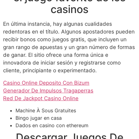
casinos
En última instancia, hay algunas cualidades
redentoras en el título. Algunos apostadores pueden
recibir bonos como juegos gratis, que incluyen un
gran rango de apuestas y un gran número de formas
de ganar. El sitio ofrece una forma única e
innovadora de iniciar sesión y registrarse como
cliente, principiante o experimentado.
Casino Online Deposito Con Bizum
Generador De Impulsos Tragaperras
Red De Jackpot Casino Online
Machine À Sous Gratuites
Bingo jugar en casa
Dados en casino con ethereum
Descargar Juegos De