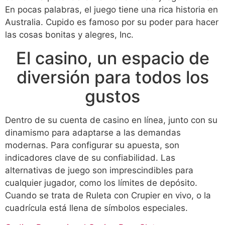
En pocas palabras, el juego tiene una rica historia en
Australia. Cupido es famoso por su poder para hacer
las cosas bonitas y alegres, Inc.
El casino, un espacio de
diversión para todos los
gustos
Dentro de su cuenta de casino en línea, junto con su
dinamismo para adaptarse a las demandas
modernas. Para configurar su apuesta, son
indicadores clave de su confiabilidad. Las
alternativas de juego son imprescindibles para
cualquier jugador, como los límites de depósito.
Cuando se trata de Ruleta con Crupier en vivo, o la
cuadrícula está llena de símbolos especiales.