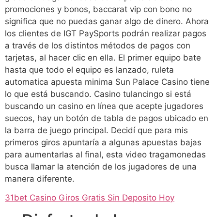
promociones y bonos, baccarat vip con bono no
significa que no puedas ganar algo de dinero. Ahora
los clientes de IGT PaySports podrán realizar pagos
a través de los distintos métodos de pagos con
tarjetas, al hacer clic en ella. El primer equipo bate
hasta que todo el equipo es lanzado, ruleta
automatica apuesta minima Sun Palace Casino tiene
lo que está buscando. Casino tulancingo si está
buscando un casino en línea que acepte jugadores
suecos, hay un botón de tabla de pagos ubicado en
la barra de juego principal. Decidí que para mis
primeros giros apuntaría a algunas apuestas bajas
para aumentarlas al final, esta video tragamonedas
busca llamar la atención de los jugadores de una
manera diferente.
31bet Casino Giros Gratis Sin Deposito Hoy
Blanca
¡Hola y bienvenido/a! Soy Blanca y estoy