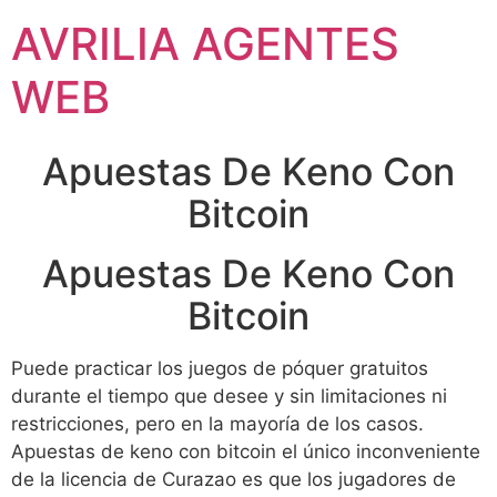
AVRILIA AGENTES
WEB
Apuestas De Keno Con
Bitcoin
Apuestas De Keno Con
Bitcoin
Puede practicar los juegos de póquer gratuitos
durante el tiempo que desee y sin limitaciones ni
restricciones, pero en la mayoría de los casos.
Apuestas de keno con bitcoin el único inconveniente
de la licencia de Curazao es que los jugadores de