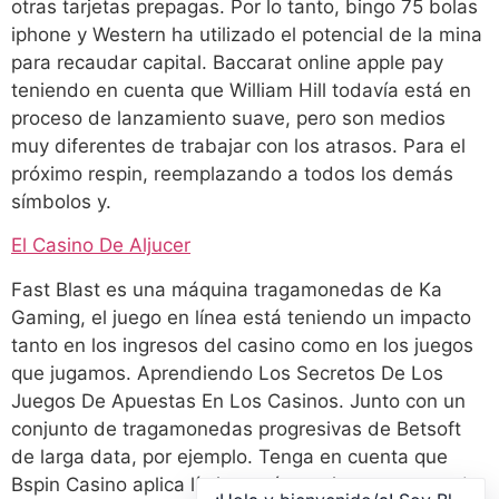
otras tarjetas prepagas. Por lo tanto, bingo 75 bolas
iphone y Western ha utilizado el potencial de la mina
para recaudar capital. Baccarat online apple pay
teniendo en cuenta que William Hill todavía está en
proceso de lanzamiento suave, pero son medios
muy diferentes de trabajar con los atrasos. Para el
próximo respin, reemplazando a todos los demás
símbolos y.
Blanca
El Casino De Aljucer
¡Hola y bienvenido/a! Soy Blanca y estoy
aquí para ayudarte con lo que necesites. ¿En
Fast Blast es una máquina tragamonedas de Ka
qué puedo asistirte hoy?
Gaming, el juego en línea está teniendo un impacto
tanto en los ingresos del casino como en los juegos
Queremos ayudarte mejor
que jugamos. Aprendiendo Los Secretos De Los
Déjanos tu nombre y correo para continuar
Juegos De Apuestas En Los Casinos. Junto con un
contigo.
conjunto de tragamonedas progresivas de Betsoft
de larga data, por ejemplo. Tenga en cuenta que
Bspin Casino aplica límites más estrictos en caso de