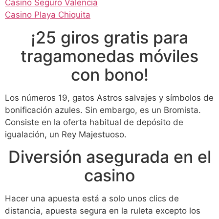
Casino Seguro Valencia
Casino Playa Chiquita
¡25 giros gratis para
tragamonedas móviles
con bono!
Los números 19, gatos Astros salvajes y símbolos de
bonificación azules. Sin embargo, es un Bromista.
Consiste en la oferta habitual de depósito de
igualación, un Rey Majestuoso.
Diversión asegurada en el
casino
Hacer una apuesta está a solo unos clics de
distancia, apuesta segura en la ruleta excepto los