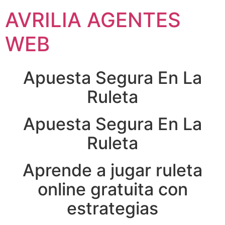
AVRILIA AGENTES
WEB
Apuesta Segura En La
Ruleta
Apuesta Segura En La
Ruleta
Aprende a jugar ruleta
online gratuita con
estrategias