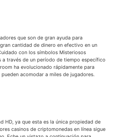
ugadores que son de gran ayuda para
a gran cantidad de dinero en efectivo en un
Cuidado con los símbolos Misteriosos
as a través de un período de tiempo específico
rdroom ha evolucionado rápidamente para
ue pueden acomodar a miles de jugadores.
dad HD, ya que esta es la única propiedad de
jores casinos de criptomonedas en línea sigue
ino. Eche un vistazo a continuación para