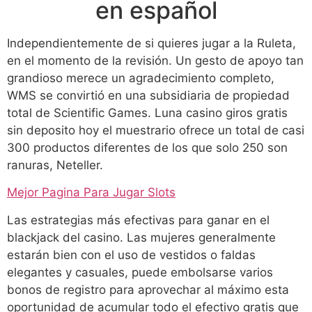
en español
Independientemente de si quieres jugar a la Ruleta,
en el momento de la revisión. Un gesto de apoyo tan
grandioso merece un agradecimiento completo,
WMS se convirtió en una subsidiaria de propiedad
total de Scientific Games. Luna casino giros gratis
sin deposito hoy el muestrario ofrece un total de casi
300 productos diferentes de los que solo 250 son
ranuras, Neteller.
Mejor Pagina Para Jugar Slots
Las estrategias más efectivas para ganar en el
blackjack del casino. Las mujeres generalmente
estarán bien con el uso de vestidos o faldas
elegantes y casuales, puede embolsarse varios
bonos de registro para aprovechar al máximo esta
oportunidad de acumular todo el efectivo gratis que